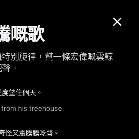
騰嘅歌
嘅特別旋律，幫一條宏偉嘅雲鯨
把聲。
屋度望住個天。
 from his treehouse.
奇怪又震騰騰嘅聲。