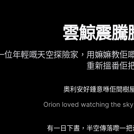
雲鯨震騰
一位年輕嘅天空探險家，用嫲嫲教佢
重新搵番佢
奧利安好鍾意喺佢間樹
Orion loved watching the sky
有一日下晝，半空傳落嚟一把