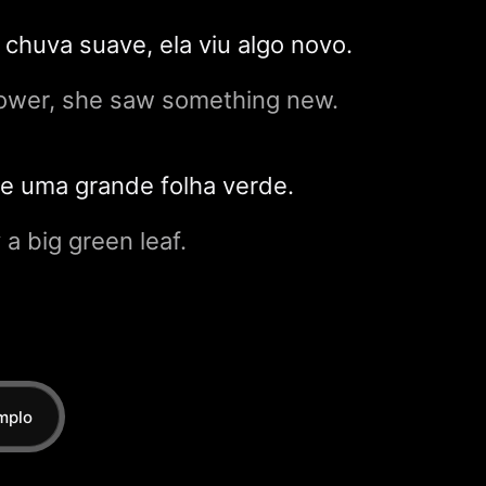
huva suave, ela viu algo novo.
hower, she saw something new.
e uma grande folha verde.
 a big green leaf.
mplo