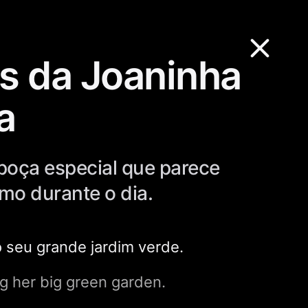
as da Joaninha
a
poça especial que parece
mo durante o dia.
o seu grande jardim verde.
ng her big green garden.