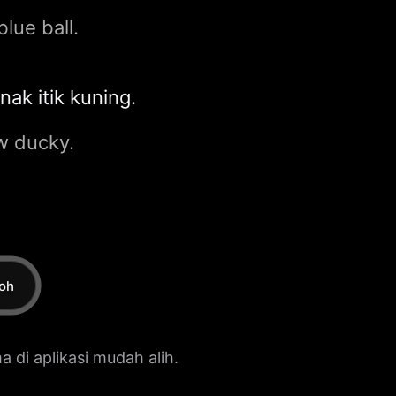
blue ball.
nak itik kuning.
w ducky.
oh
 di aplikasi mudah alih.