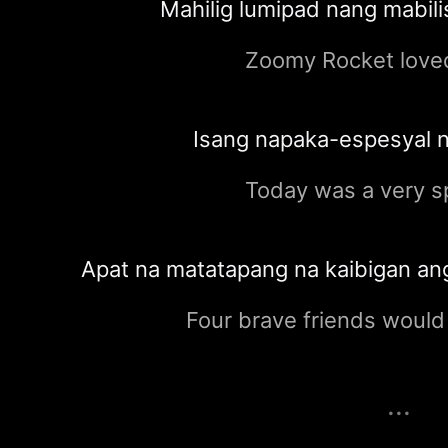
Mahilig lumipad nang mabili
Zoomy Rocket love
Isang napaka-espesyal 
Today was a very sp
Apat na matatapang na kaibigan ang
Four brave friends would 
...