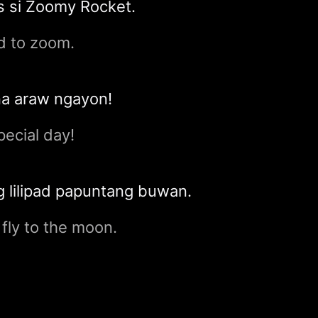
s si Zoomy Rocket.
d to zoom.
na araw ngayon!
ecial day!
 lilipad papuntang buwan.
fly to the moon.