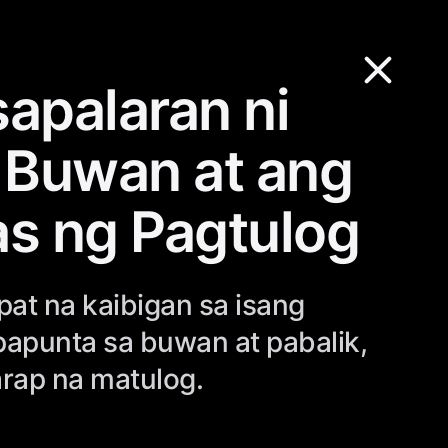
apalaran ni
 Buwan at ang
s ng Pagtulog
at na kaibigan sa isang
punta sa buwan at pabalik,
rap na matulog.