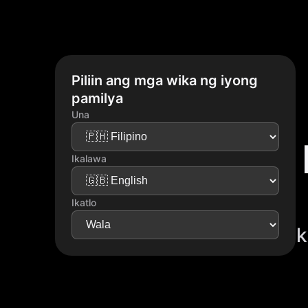
Piliin ang mga wika ng iyong
pamilya
Una
Ikalawa
Ikatlo
k