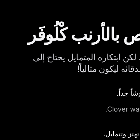
 بالأرنب كْلُوفَر
 لكن ابتكاره المتمايل يحتاج إلى
ئه ليكون مثالياً!
وشاً جداً.
Clover was
هتز وتتمايل.