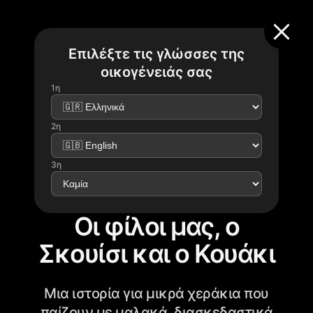
Επιλέξτε τις γλώσσες της
οικογένειάς σας
1η
2η
3η
Οι φίλοι μας, ο
Σκουίσι και ο Κουάκι
Μια ιστορία για μικρά χεράκια που
παίζουν με μαλακά, διασκεδαστικά