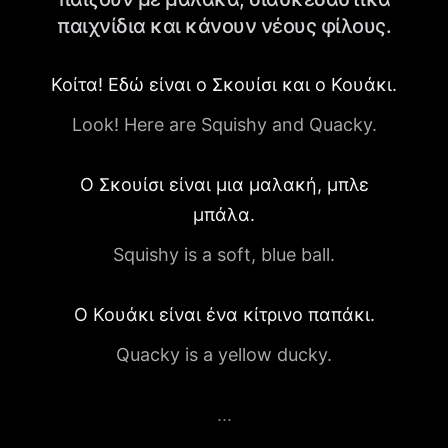
παιχνίδια και κάνουν νέους φίλους.
Κοίτα! Εδώ είναι ο Σκουίσι και ο Κουάκι.
Look! Here are Squishy and Quacky.
Ο Σκουίσι είναι μια μαλακή, μπλε
μπάλα.
Squishy is a soft, blue ball.
Ο Κουάκι είναι ένα κίτρινο παπάκι.
Quacky is a yellow ducky.
...