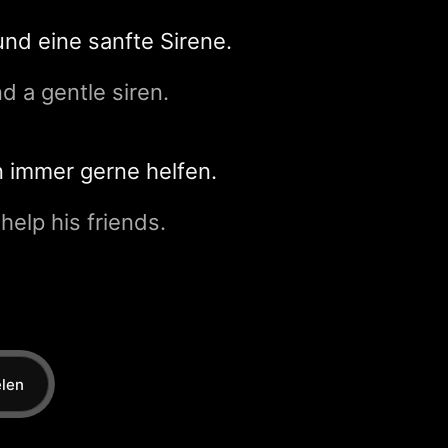
und eine sanfte Sirene.
d a gentle siren.
n immer gerne helfen.
help his friends.
elen