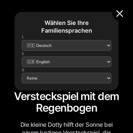
Wählen Sie Ihre
Familiensprachen
1.
2.
3.
Versteckspiel mit dem
Regenbogen
Die kleine Dotty hilft der Sonne bei
einem lustigen Versteckspiel, die